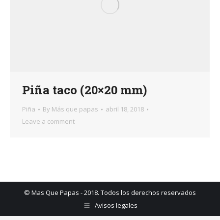
Piña taco (20×20 mm)
Piña
By
Más que papas
abril 18, 2018
Leave a comment
© Mas Que Papas - 2018. Todos los derechos reservados
Avisos legales